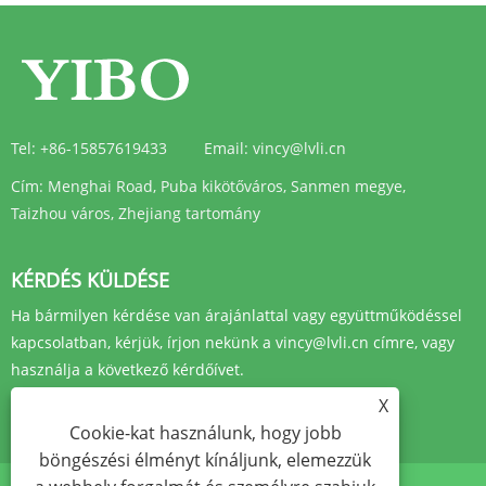
Tel:
+86-15857619433
Email:
vincy@lvli.cn
Cím:
Menghai Road, Puba kikötőváros, Sanmen megye,
Taizhou város, Zhejiang tartomány
KÉRDÉS KÜLDÉSE
Ha bármilyen kérdése van árajánlattal vagy együttműködéssel
kapcsolatban, kérjük, írjon nekünk a vincy@lvli.cn címre, vagy
használja a következő kérdőívet.
X
ÉRDEKLŐDJ MOST
Cookie-kat használunk, hogy jobb
böngészési élményt kínáljunk, elemezzük