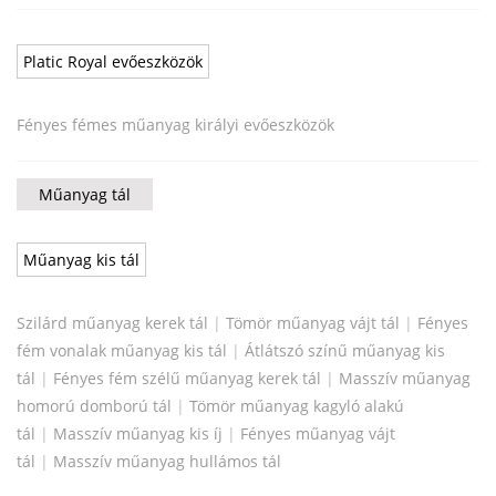
Platic Royal evőeszközök
Fényes fémes műanyag királyi evőeszközök
Műanyag tál
Műanyag kis tál
Szilárd műanyag kerek tál
|
Tömör műanyag vájt tál
|
Fényes
fém vonalak műanyag kis tál
|
Átlátszó színű műanyag kis
tál
|
Fényes fém szélű műanyag kerek tál
|
Masszív műanyag
homorú domború tál
|
Tömör műanyag kagyló alakú
tál
|
Masszív műanyag kis íj
|
Fényes műanyag vájt
tál
|
Masszív műanyag hullámos tál