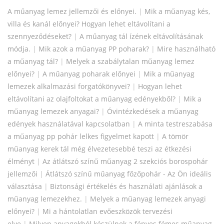
A műanyag lemez jellemzői és előnyei.
|
Mik a műanyag kés,
villa és kanál előnyei? Hogyan lehet eltávolítani a
szennyeződéseket?
|
A műanyag tál ízének eltávolításának
módja.
|
Mik azok a műanyag PP poharak?
|
Mire használható
a műanyag tál?
|
Melyek a szabálytalan műanyag lemez
előnyei?
|
A műanyag poharak előnyei
|
Mik a műanyag
lemezek alkalmazási forgatókönyvei?
|
Hogyan lehet
eltávolítani az olajfoltokat a műanyag edényekből?
|
Mik a
műanyag lemezek anyagai?
|
Óvintézkedések a műanyag
edények használatával kapcsolatban
|
A minta testreszabása
a műanyag pp pohár lelkes figyelmet kapott
|
A tömör
műanyag kerek tál még élvezetesebbé teszi az étkezési
élményt
|
Az átlátszó színű műanyag 2 szekciós borospohár
jellemzői
|
Átlátszó színű műanyag főzőpohár - Az Ön ideális
választása
|
Biztonsági értékelés és használati ajánlások a
műanyag lemezekhez.
|
Melyek a műanyag lemezek anyagi
előnyei?
|
Mi a hántolatlan evőeszközök tervezési
elve
|
Milyen anyagokból készülnek a fényes fémes műanyag