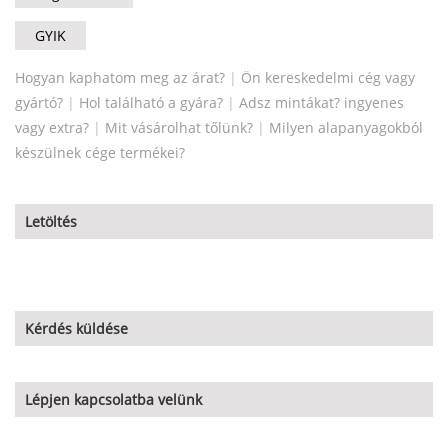
GYIK
Hogyan kaphatom meg az árat?
|
Ön kereskedelmi cég vagy
gyártó?
|
Hol található a gyára?
|
Adsz mintákat? ingyenes
vagy extra?
|
Mit vásárolhat tőlünk?
|
Milyen alapanyagokból
készülnek cége termékei?
Letöltés
Kérdés küldése
Lépjen kapcsolatba velünk