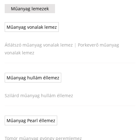
Műanyag lemezek
Műanyag vonalak lemez
Átlátszó műanyag vonalak lemez
|
Porkeverő műanyag
vonalak lemez
Műanyag hullám éllemez
Szilárd műanyag hullám éllemez
Műanyag Pearl éllemez
Tömör műanyag gyöngy peremlemez