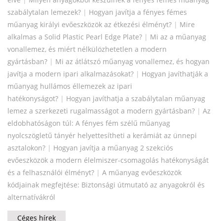
szabálytalan lemezek?
|
Hogyan javítja a fényes fémes
műanyag királyi evőeszközök az étkezési élményt?
|
Mire
alkalmas a Solid Plastic Pearl Edge Plate?
|
Mi az a műanyag
vonallemez, és miért nélkülözhetetlen a modern
gyártásban?
|
Mi az átlátszó műanyag vonallemez, és hogyan
javítja a modern ipari alkalmazásokat?
|
Hogyan javíthatják a
műanyag hullámos éllemezek az ipari
hatékonyságot?
|
Hogyan javíthatja a szabálytalan műanyag
lemez a szerkezeti rugalmasságot a modern gyártásban?
|
Az
eldobhatóságon túl: A fényes fém szélű műanyag
nyolcszögletű tányér helyettesítheti a kerámiát az ünnepi
asztalokon?
|
Hogyan javítja a műanyag 2 szekciós
evőeszközök a modern élelmiszer-csomagolás hatékonyságát
és a felhasználói élményt?
|
A műanyag evőeszközök
kódjainak megfejtése: Biztonsági útmutató az anyagokról és
alternatívákról
Céges hírek