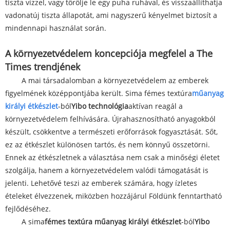
tiszta vízzel, vagy törölje le egy puha ruhával, és visszaállíthatja
vadonatúj tiszta állapotát, ami nagyszerű kényelmet biztosít a
mindennapi használat során.
A környezetvédelem koncepciója megfelel a The
Times trendjének
A mai társadalomban a környezetvédelem az emberek
figyelmének középpontjába került. Sima fémes textúra
műanyag
királyi étkészlet
-ból
Yibo technológia
aktívan reagál a
környezetvédelem felhívására. Újrahasznosítható anyagokból
készült, csökkentve a természeti erőforrások fogyasztását. Sőt,
ez az étkészlet különösen tartós, és nem könnyű összetörni.
Ennek az étkészletnek a választása nem csak a minőségi életet
szolgálja, hanem a környezetvédelem valódi támogatását is
jelenti. Lehetővé teszi az emberek számára, hogy ízletes
ételeket élvezzenek, miközben hozzájárul Földünk fenntartható
fejlődéséhez.
A sima
fémes textúra műanyag királyi étkészlet
-ból
Yibo