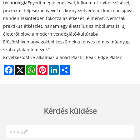
technológia
Egyedi megjelenésével, kifinomult kivitelezésével,
praktikus teljesítményével és környezetvédelmi koncepciójával
minden tekintetben fokozza az étkezési élményt. Nemcsak
praktikus étkészlet, hanem egy életstílus szimbóluma is, új
életerőt oltva a modern vendéglátó-kultúrába.
Előző:
Milyen anyagokból készülnek a fényes fémes műanyag
szabálytalan lemezek?
Következő:
Mire alkalmas a Solid Plastic Pearl Edge Plate?
Facebook
X
WhatsApp
Pinterest
LinkedIn
Share
Kérdés küldése