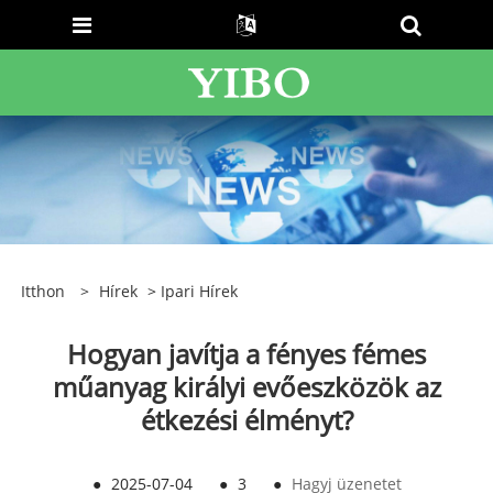
Itthon
>
Hírek
>
Ipari Hírek
Hogyan javítja a fényes fémes
műanyag királyi evőeszközök az
étkezési élményt?
●
2025-07-04
●
3
●
Hagyj üzenetet