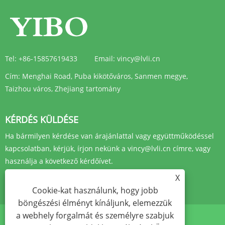
Tel:
+86-15857619433
Email:
vincy@lvli.cn
Cím:
Menghai Road, Puba kikötőváros, Sanmen megye,
Taizhou város, Zhejiang tartomány
KÉRDÉS KÜLDÉSE
Ha bármilyen kérdése van árajánlattal vagy együttműködéssel
kapcsolatban, kérjük, írjon nekünk a vincy@lvli.cn címre, vagy
használja a következő kérdőívet.
X
ÉRDEKLŐDJ MOST
Cookie-kat használunk, hogy jobb
böngészési élményt kínáljunk, elemezzük
a webhely forgalmát és személyre szabjuk