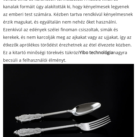
kanalak formáit úgy alakították ki, hogy kényelmesek legyenek
az emberi test számára. Kézben tartva rendkívül kényelmesnek
érzik magukat, és egyáltalán nem nehéz őket használni.
Ezenkívül az edények szélei finoman csiszoltak, simák és
kerekek, és nem karcolják meg az ajkakat vagy az ujjakat, így az
étkezők aprólékos törődést érezhetnek az étel élvezete közben.
Ez a kitartó minőségi törekvés tükrözi
Yibo technológia
nagyra
becsüli a felhasználói élményt.