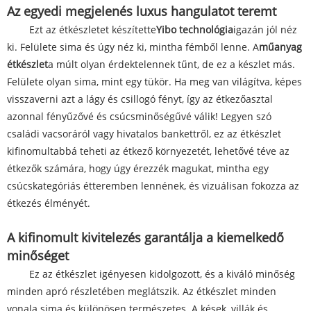
Az egyedi megjelenés luxus hangulatot teremt
Ezt az étkészletet készítette
Yibo technológia
igazán jól néz
ki. Felülete sima és úgy néz ki, mintha fémből lenne. A
műanyag
étkészlet
a múlt olyan érdektelennek tűnt, de ez a készlet más.
Felülete olyan sima, mint egy tükör. Ha meg van világítva, képes
visszaverni azt a lágy és csillogó fényt, így az étkezőasztal
azonnal fényűzővé és csúcsminőségűvé válik! Legyen szó
családi vacsoráról vagy hivatalos bankettről, ez az étkészlet
kifinomultabbá teheti az étkező környezetét, lehetővé téve az
étkezők számára, hogy úgy érezzék magukat, mintha egy
csúcskategóriás étteremben lennének, és vizuálisan fokozza az
étkezés élményét.
A kifinomult kivitelezés garantálja a kiemelkedő
minőséget
Ez az étkészlet igényesen kidolgozott, és a kiváló minőség
minden apró részletében meglátszik. Az étkészlet minden
vonala sima és különösen természetes. A kések, villák és