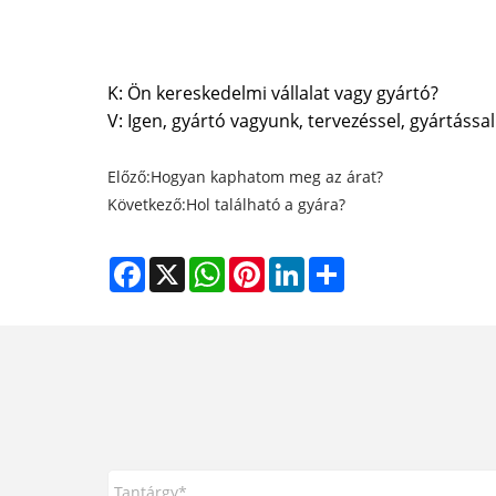
K: Ön kereskedelmi vállalat vagy gyártó?
V: Igen, gyártó vagyunk, tervezéssel, gyártással
Előző:
Hogyan kaphatom meg az árat?
Következő:
Hol található a gyára?
Facebook
X
WhatsApp
Pinterest
LinkedIn
Share