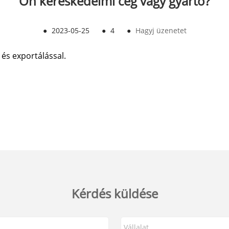
Ön kereskedelmi cég vagy gyártó?
●
2023-05-25
●
4
●
Hagyj üzenetet
 és exportálással.
Kérdés küldése